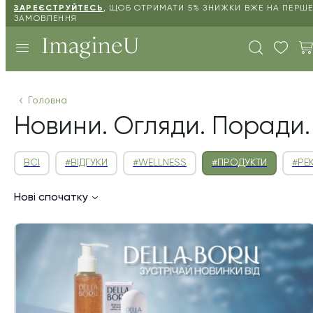
ЗАРЕЄСТРУЙТЕСЬ
,
ЩОБ ОТРИМАТИ 5% ЗНИЖКИ ВЖЕ НА ПЕРШ
ЗАМОВЛЕННЯ
Головна
Новини. Огляди. Поради.
ВСІ
#ВІДГУКИ
#WELLNESS
#ПРОДУКТИ
#РЕ
Нові спочатку